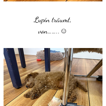
Lupin träumt,
von……..☺️