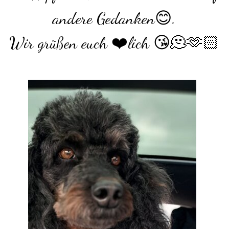
andere Gedanken😊.
Wir grüßen euch ❤️lich 😘🫠🫶🏻