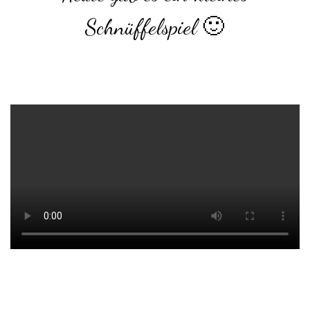
Schnüffelspiel 🙂